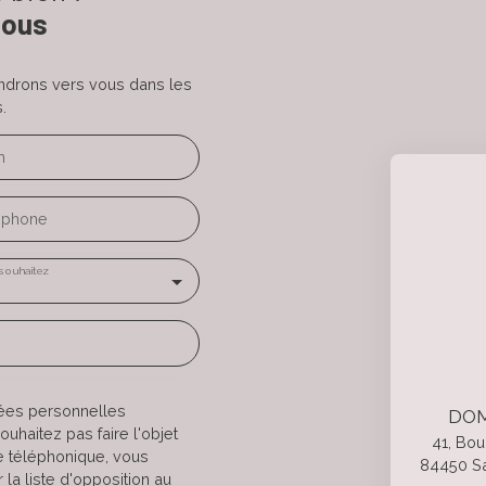
nous
endrons vers vous dans les
.
m
éphone
souhaitez
nées personnelles
DOM
haitez pas faire l'objet
41, Bou
e téléphonique, vous
84450 Sa
la liste d'opposition au