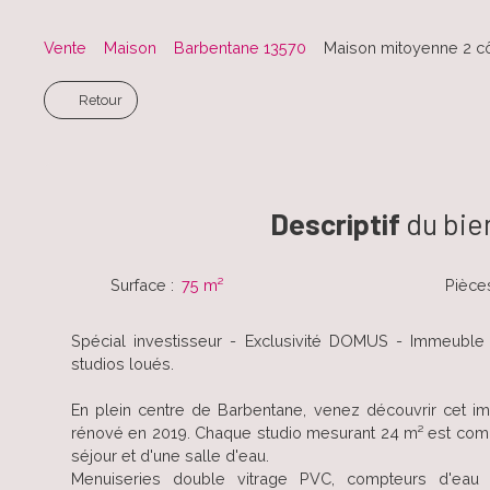
Vente
Maison
Barbentane 13570
Maison mitoyenne 2 cô
Retour
Descriptif
du bie
Surface
:
75
m²
Pièce
Spécial investisseur - Exclusivité DOMUS - Immeubl
studios loués.
En plein centre de Barbentane, venez découvrir cet i
rénové en 2019. Chaque studio mesurant 24 m² est comp
séjour et d'une salle d'eau.
Menuiseries double vitrage PVC, compteurs d'eau et 