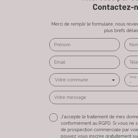
Contactez-
Merci de remplir le formulaire, nous revi
plus brefs délais
Prénom
No
Email
Tél
Vous 
Votre commune
-
Votre message
J'accepte le traitement de mes don
conformément au RGPD. Si vous ne sou
de prospection commerciale par voi
pouvez vous inscrire gratuitement sur 