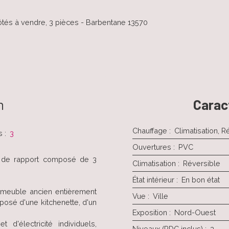
tés à vendre, 3 pièces - Barbentane 13570
n
Carac
Chauffage
:
Climatisation, R
s
:
3
Ouvertures
:
PVC
e de rapport composé de 3
Climatisation
:
Réversible
État intérieur
:
En bon état
mmeuble ancien entièrement
Vue
:
Ville
osé d'une kitchenette, d'un
Exposition
:
Nord-Ouest
d'électricité individuels,
Niveaux (RDC inclus)
:
3