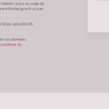
l'article L223-1 du code de
 www.bloctel.gouv.fr ou par
S 61311, 41013 BLOIS
t de vos données
re
politique de