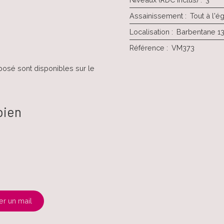
Assainissement
:
Tout à l'é
Localisation
:
Barbentane 1
Référence
:
VM373
posé sont disponibles sur le
bien
r un mail