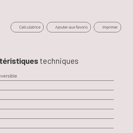
Calculatrice
Ajouter aux favoris
Imprimer
téristiques
techniques
éversible