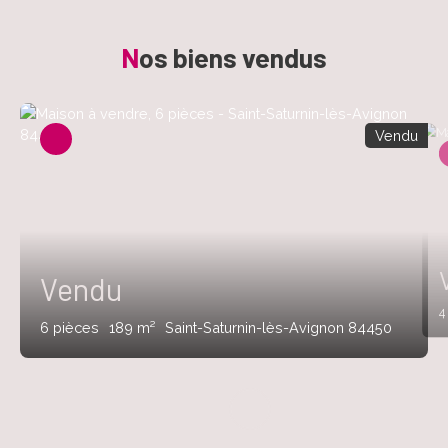
N
os biens
vendus
Vendu
Vendu
6
pièces
189
m²
Saint-Saturnin-lès-Avignon 84450