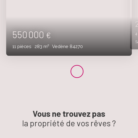
550 000
€
S
11
pièces
283
m²
Vedène 84270
Vous ne trouvez pas
la propriété de vos rêves ?