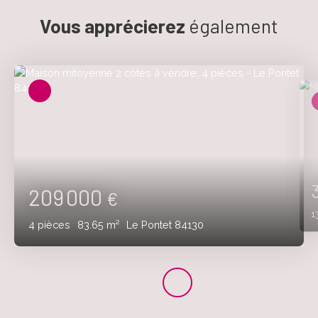
Vous apprécierez
également
209 000
€
1
4
pièces
83.65
m²
Le Pontet 84130