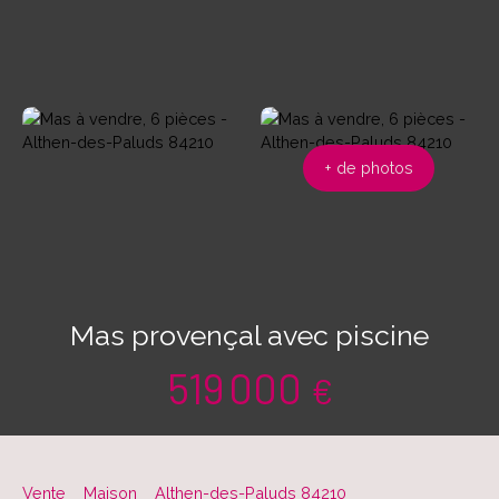
+ de photos
Mas provençal avec piscine
519 000
€
Vente
Maison
Althen-des-Paluds 84210