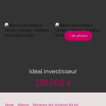
+ de photos
Idéal investisseur
339 000
€
Vente
Maison
Morières-lès-Avignon 84310