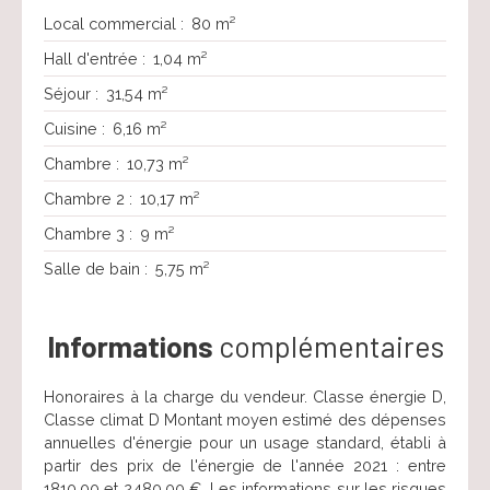
Local commercial
:
80 m²
Hall d'entrée
:
1,04 m²
Séjour
:
31,54 m²
Cuisine
:
6,16 m²
Chambre
:
10,73 m²
Chambre 2
:
10,17 m²
Chambre 3
:
9 m²
Salle de bain
:
5,75 m²
Informations
complémentaires
Honoraires à la charge du vendeur. Classe énergie D,
Classe climat D Montant moyen estimé des dépenses
annuelles d'énergie pour un usage standard, établi à
partir des prix de l'énergie de l'année 2021 : entre
1810.00 et 2480.00 €. Les informations sur les risques