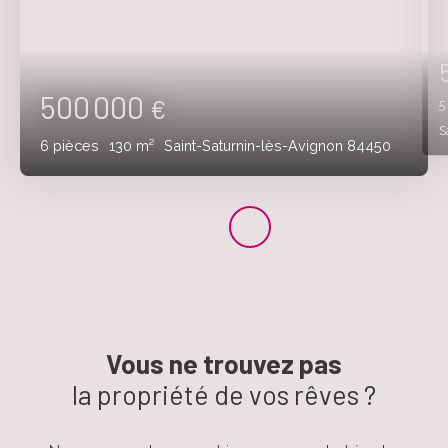
500 000
€
S
6
pièces
130
m²
Saint-Saturnin-lès-Avignon 84450
Vous ne trouvez pas
la propriété de vos rêves ?