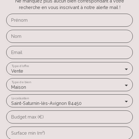
Ne manquez plus aucun bien correspondant à votre
recherche en vous inscrivant à notre alerte mail !
Prénom
Nom
Email
Type d'offre
Vente
Type de bien
Maison
Localisation
Saint-Saturnin-lès-Avignon 84450
Budget max (€)
Surface min (m²)