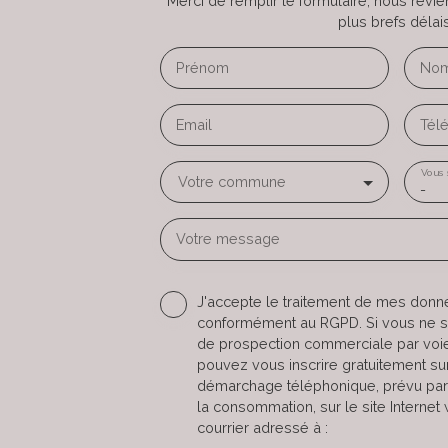
Merci de remplir le formulaire, nous revi
plus brefs délais
Prénom
No
Email
Tél
Vous 
Votre commune
-
Votre message
J'accepte le traitement de mes don
conformément au RGPD. Si vous ne sou
de prospection commerciale par voi
pouvez vous inscrire gratuitement sur 
démarchage téléphonique, prévu par 
la consommation, sur le site Internet
courrier adressé à :