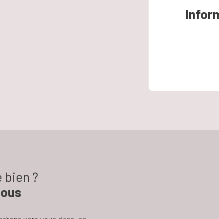
Infor
 bien ?
nous