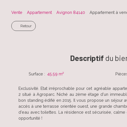
Vente
Appartement
Avignon 84140
Appartement à vend
Retour
Descriptif
du bie
Surface
:
45.59
m²
Pièce
Exclusivité. Etat irréprochable pour cet agréable appar
2 situé à Agroparc. Niché au 2ème étage d'un immeuble
bon standing édifié en 2015. Il vous propose un séjour 
accès à une terrasse orientée ouest, une grande chambr
d'eau avec toilettes. La résidence est sécurisée, calme
opportunité !