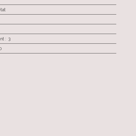
tat
nt
:
3
0