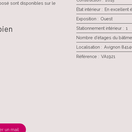
posé sont disponibles sur le
État intérieur
:
En excellent é
Exposition
:
Ouest
bien
Stationnement intérieur
:
1
Nombre d'étages du bâtime
Localisation
:
Avignon 8414
Référence
:
VA1921
r un mail