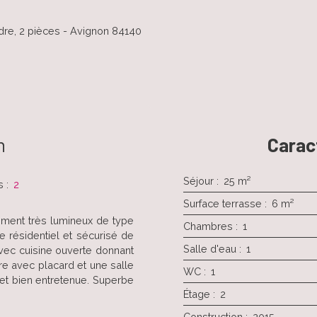
re, 2 pièces - Avignon 84140
n
Carac
Séjour
:
25
m²
s
:
2
Surface terrasse
:
6
m²
tement très lumineux de type
Chambres
:
1
 résidentiel et sécurisé de
Salle d'eau
:
1
avec cuisine ouverte donnant
e avec placard et une salle
WC
:
1
 et bien entretenue. Superbe
Étage
:
2
Construction
:
2015