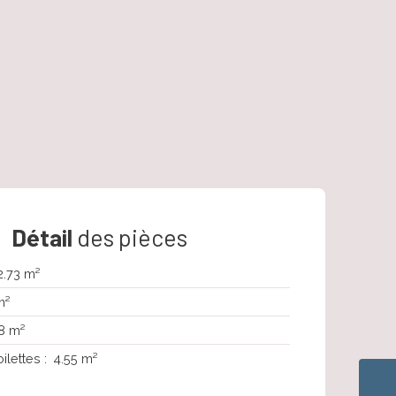
Détail
des pièces
2.73 m²
m²
8 m²
oilettes
:
4.55 m²