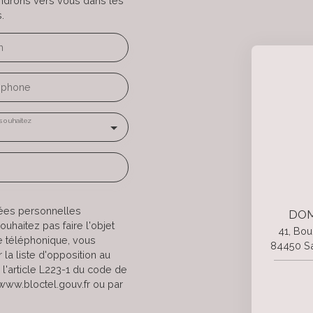
endrons vers vous dans les
.
m
éphone
souhaitez
nées personnelles
DOM
haitez pas faire l'objet
41, Bou
e téléphonique, vous
84450 Sa
la liste d'opposition au
l'article L223-1 du code de
 www.bloctel.gouv.fr ou par