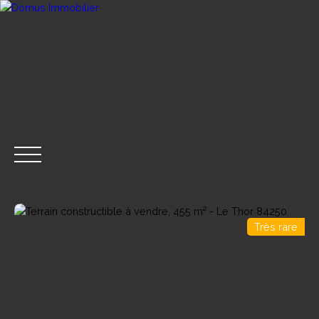
Très rare
ACHETER
VENDRE
LOUER
GESTION LOCA
CONTACT