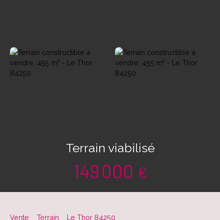
Terrain viabilisé
149 000
€
Vente
Terrain
Le Thor 84250