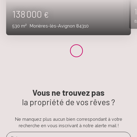
138 000
€
8
530
m²
Morières-lès-Avignon 84310
Vous ne trouvez pas
la propriété de vos rêves ?
Ne manquez plus aucun bien correspondant à votre
recherche en vous inscrivant à notre alerte mail !