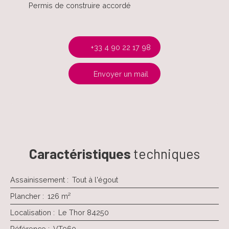
Permis de construire accordé
+33 4 90 22 17 98
Envoyer un mail
Caractéristiques
techniques
Assainissement
:
Tout à l'égout
Plancher
:
126
m²
Localisation
:
Le Thor 84250
Référence
:
VT060