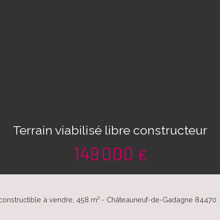
Terrain viabilisé libre constructeur
149 000
€
 constructible à vendre, 458 m² - Châteauneuf-de-Gadagne 84470