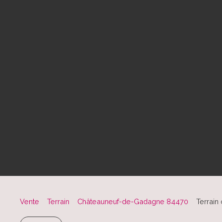
Vente
Terrain
Châteauneuf-de-Gadagne 84470
Terrain