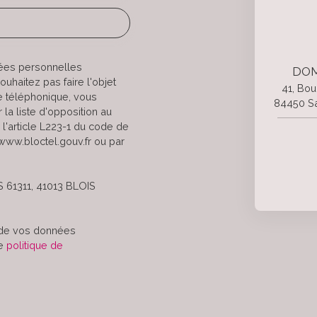
nées personnelles
DOM
haitez pas faire l'objet
41, Bou
e téléphonique, vous
84450 Sa
la liste d'opposition au
l'article L223-1 du code de
 www.bloctel.gouv.fr ou par
S 61311, 41013 BLOIS
t de vos données
re
politique de