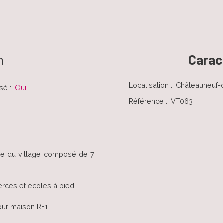
n
Carac
Localisation
:
Châteauneuf
isé
:
Oui
Référence
:
VT063
tie du village composé de 7
rces et écoles à pied.
our maison R+1.