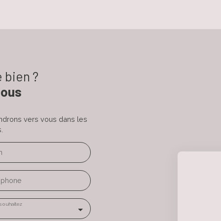
 bien ?
nous
endrons vers vous dans les
.
m
éphone
souhaitez