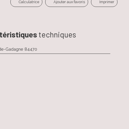
Calculatrice
Ajouter aux favoris
Imprimer
téristiques
techniques
-de-Gadagne 84470