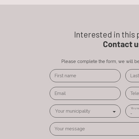
Interested in this
Contact u
Please complete the form, we will be 
First name
Las
Email
Tel
You w
Your municipality
-
Your message