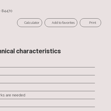
e 84470
Calculator
Add to favorites
Print
nical characteristics
rks are needed