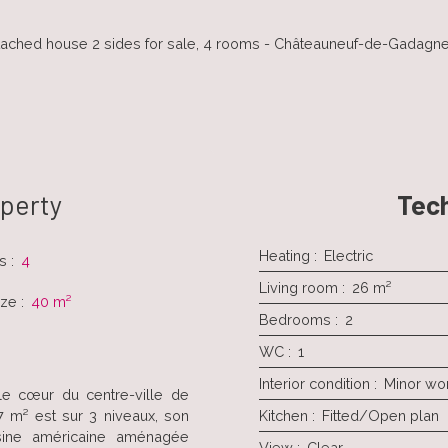
ached house 2 sides for sale, 4 rooms - Châteauneuf-de-Gadagn
operty
Tech
Heating
:
Electric
s
:
4
Living room
:
26
m²
ize
:
40
m²
Bedrooms
:
2
WC
:
1
Interior condition
:
Minor wo
le cœur du centre-ville de
 m² est sur 3 niveaux, son
Kitchen
:
Fitted/Open plan
sine américaine aménagée
View
:
Clear