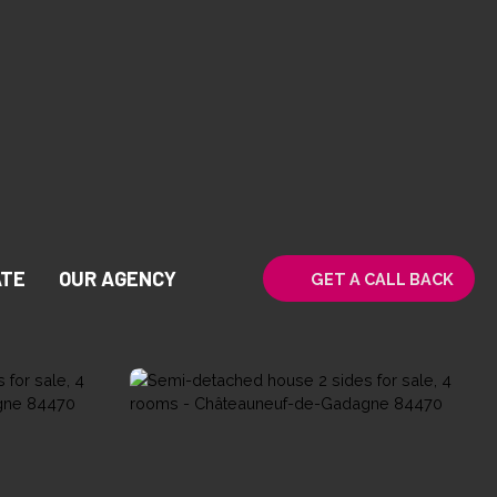
ATE
OUR AGENCY
GET A CALL BACK