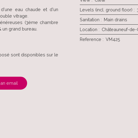
e d'une eau chaude et d'un
Levels (incl. ground floor)
:
ouble vitrage.
Sanitation
:
Main drains
généreuses (3ème chambre
 & un grand bureau.
Location
:
Châteauneuf-de
Reference
:
VM425
posé sont disponibles sur le
an email