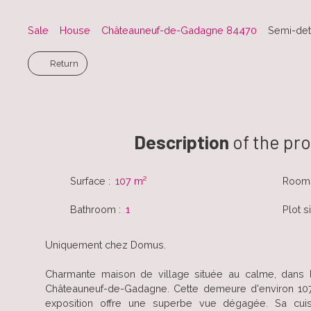
Sale
House
Châteauneuf-de-Gadagne 84470
Semi-det
Return
Description
of the pr
Surface
:
107
m²
Room
Bathroom
:
1
Plot s
Uniquement chez Domus.
Charmante maison de village située au calme, dans 
Châteauneuf-de-Gadagne. Cette demeure d'environ 107
exposition offre une superbe vue dégagée. Sa cui