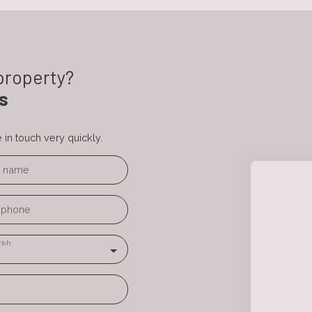
 property?
s
in touch very quickly.
t name
ephone
ish