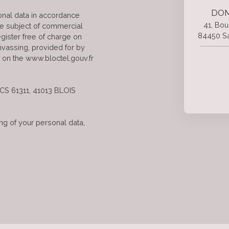
DOM
onal data in accordance
41, Bou
he subject of commercial
84450 Sa
gister free of charge on
anvassing, provided for by
 on the www.bloctel.gouv.fr
 CS 61311, 41013 BLOIS
ng of your personal data,