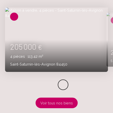
205 000
€
4
pièces
113.42
m²
Saint-Saturnin-lès-Avignon 84450
Voir tous nos biens