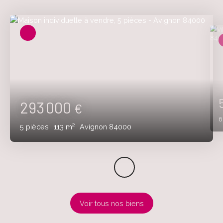
293 000
€
5
pièces
113
m²
Avignon 84000
Voir tous nos biens